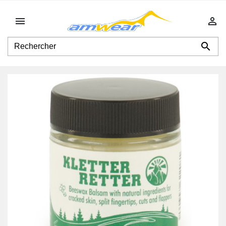


